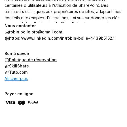
centaines d'utilisateurs à l'utilisation de SharePoint. Des
utilisateurs classiques aux propriétaires de sites, adaptant mes
conseils et exemples d'utilisations, j'ai su leur donner les clés
pour maximiser l'utilisation de SharePoint. Je met un point
Nous contacter
d'honneur a vulgariser les notions au maximum, conscient que
robin.bolle.pro@gmail.com
SharePoint est utilisé principalement par des personnes sans
https://www.linkedin.com/in/robin-bolle-4439b5152/
background dans l'informatique.
Bon à savoir
-----------
Politique de réservation
SharePoint Administrator since 8 years, I have trained
SkillShare
hundreds of users in using SharePoint. From regular users to
Tuto.com
site owners, I have adapted my advice and usage examples,
Afficher plus
empowering people with the tools to maximize SharePoint’s
use. I make it a point to simplify concepts as much as possible,
aware that SharePoint is primarily used by individuals without
Payer en ligne
an IT background.