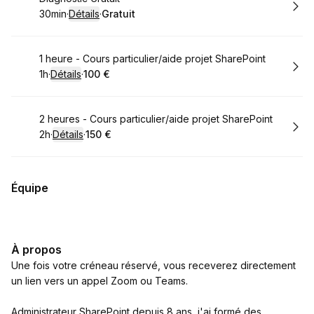
30min
·
Détails
·
Gratuit
.
Durée de l'appel
.
Prix
:
:
Réserver
1 heure - Cours particulier/aide projet SharePoint
1h
·
Détails
·
100 €
.
Durée de l'appel
.
Prix
:
:
Réserver
2 heures - Cours particulier/aide projet SharePoint
2h
·
Détails
·
150 €
.
Durée de l'appel
.
Prix
:
:
Équipe
À propos
Une fois votre créneau réservé, vous receverez directement
un lien vers un appel Zoom ou Teams.
Administrateur SharePoint depuis 8 ans, j'ai formé des