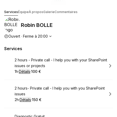
Accéder à la galerie d'images
Accéder à la galerie d'images
Accéder à la galerie d'images
Accéder à la galerie d'image
1
Robin BOLLE
Services
Équipe
À propos
Galerie
Commentaires
Robin BOLLE
Heures d'ouverture
Ouvert
·
Ferme à
20:00
Services
Réserver
2 hours - Private call - I help you with your SharePoint
issues or projects
1h
·
Détails
·
100 €
.
Durée de l'appel
.
Prix
:
:
Réserver
2 hours- Private call - I help you with you SharePoint
issues
2h
·
Détails
·
150 €
.
Durée de l'appel
.
Prix
:
:
Réserver
Diagnostic Gratuit